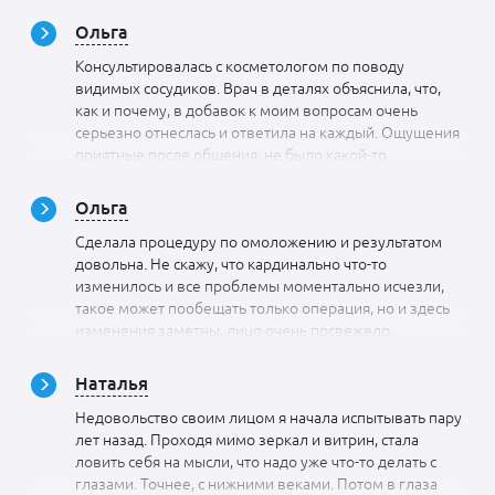
Ольга
Консультировалась с косметологом по поводу
видимых сосудиков. Врач в деталях объяснила, что,
как и почему, в добавок к моим вопросам очень
серьезно отнеслась и ответила на каждый. Ощущения
приятные после общения, не было какой-то
напыщенности, пренебрежения, Ольга Дагиевна
простая в общении, доброжелательная, приветливая
Ольга
и видно, что она любимым делом занимается.
Сделала процедуру по омоложению и результатом
Спасибо за информативный и интересный прием.
довольна. Не скажу, что кардинально что-то
изменилось и все проблемы моментально исчезли,
такое может пообещать только операция, но и здесь
изменения заметны, лицо очень посвежело,
морщинки разгладились, овал лица стал более четким
и упругость появилась. Раньше кожа какой-то рыхлой
Наталья
казалось, теперь такого ощущения нет, мне очень
Недовольство своим лицом я начала испытывать пару
нравится. Не пожалела, что доверила свое лицо
лет назад. Проходя мимо зеркал и витрин, стала
Ольге Дагиевне. У нее умелые ручки и доскональное
ловить себя на мысли, что надо уже что-то делать с
знание косметологии
глазами. Точнее, с нижними веками. Потом в глаза