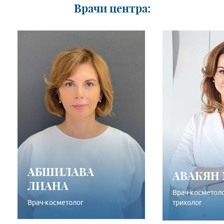
Врачи центра:
АБШИЛАВА
АВАКЯН
ЛИАНА
Врач-косметоло
Врач-косметолог
трихолог