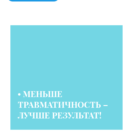
я могла только догадываться, ведь доктор уколола
анестетик под нижнюю и верхнюю губы, в область
скул и носогубных складок. Когда Ольга Дагиевна
коснулось иглой моих губ, я испугалась, что мне
сделают пухлые губы (чего я не хотела – они и так у
меня хорошей полноты). Меня успокоили, что это
лишь придаст губам четкий контур. Работа была
закончена, мне дали зеркало.... Конечно, был отек, но
не было всего того, что меня так расстраивало! А
губки получились просто секси-шмекси!! Даже и не
думала, что можно так красиво подправить мой ротик.
Мужу очень понравилось! Таких красивых губок у
меня не было никогда! Уверена – это не последняя
встреча с Ольгой Дагиевной. Огромное Вам
спасибо!!!!
• МЕНЬШЕ
ТРАВМАТИЧНОСТЬ –
ЛУЧШЕ РЕЗУЛЬТАТ!