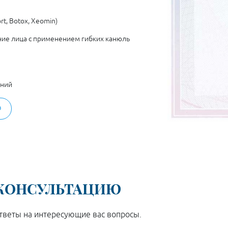
t, Botox, Xeomin)
е лица с применением гибких канюль
аний
Ю
 КОНСУЛЬТАЦИЮ
ответы на интересующие вас вопросы.