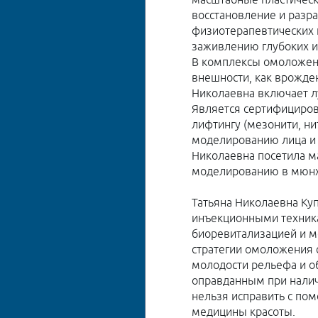
масштабные пластическ
Показания и виды
восстановление и раз
реабилитации
физиотерапевтических
заживлению глубоких и
В комплексы омоложени
внешности, как врожден
Николаевна включает л
Является сертифициро
лифтингу (мезонити, нит
моделированию лица и к
Николаевна посетила м
моделированию в мюнх
Татьяна Николаевна Ку
инъекционными техника
биоревитализацией и 
стратегии омоложения 
молодости рельефа и о
оправданным при нали
нельзя исправить с п
медицины красоты.