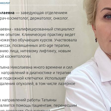
ОНКОЛОГ
олаевна
— заведующая отделением
ач-косметолог, дерматолог, онколог.
лаевна - квалифицированный специалист
им опытом. Клиническую практику ведет
множество обучающих курсов. Участвовала
ссах, посвященных anti-age терапии,
нию лица, нитевому лифтингу, новым
й косметологии.
атьяна Николаевна много времени и сил
 направлений в диагностике и терапии
и подкожной клетчатки. Использует
аления опухолей, в том числе лазерное
 направлений работы Татьяны
является помощь пациентам, перенесшим