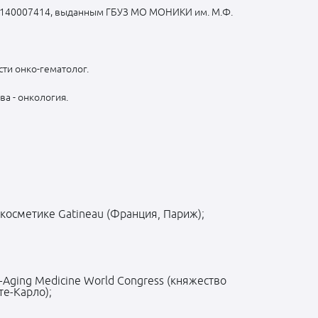
50140007414, выданным ГБУЗ МО МОНИКИ им. М.Ф.
сти онко-гематолог.
а - онкология.
косметике Gatineau (Франция, Париж);
i-Aging Medicine World Congress (княжество
е-Карло);