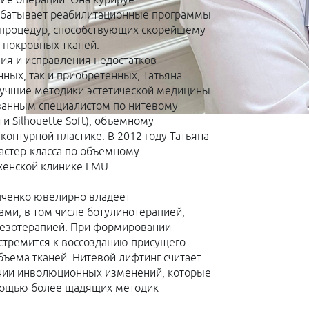
ие операции. Она курирует
рабатывает реабилитационные программы
 процедур, способствующих скорейшему
 покровных тканей.
я и исправления недостатков
ных, так и приобретенных, Татьяна
учшие методики эстетической медицины.
ванным специалистом по нитевому
и Silhouette Soft), объемному
онтурной пластике. В 2012 году Татьяна
астер-класса по объемному
енской клинике LMU.
пченко ювелирно владеет
ми, в том числе ботулинотерапией,
мезотерапией. При формировании
стремится к воссозданию присущего
бъема тканей. Нитевой лифтинг считает
чии инволюционных изменений, которые
омощью более щадящих методик