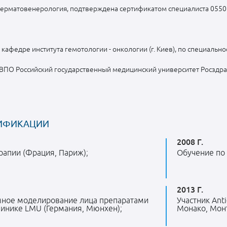
Дерматовенерология, подтверждена сертификатом специалиста 05
кафедре института гемотологии - онкологии (г. Киев), по специально
ПО Российский государственный медицинский университет Росздрав
ИФИКАЦИИ
2008 Г.
рапии (Фрация, Париж);
Обучение по 
2013 Г.
мное моделирование лица препаратами
Участник Ant
клинике LMU (Германия, Мюнхен);
Монако, Монт