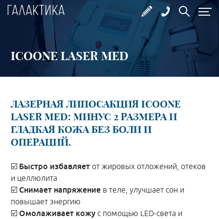
ICOONE LASER MED
ЛАЗЕРНАЯ ЛИПОСАКЦИЯ ICOONE
LASER MED: МИНУС 2 РАЗМЕРА И
ГЛАДКАЯ КОЖА БЕЗ БОЛИ И
ОПЕРАЦИЙ.
Быстро
избавляет
☑️
от жировых отложений, отеков
и целлюлита
Снимает напряжение
☑️
в теле, улучшает сон и
повышает энергию
Омолаживает кожу
☑️
с помощью LED-света и