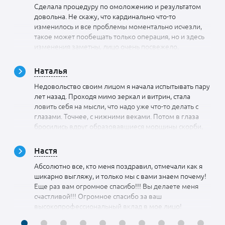
Сделала процедуру по омоложению и результатом
Спасибо за информативный и интересный прием.
довольна. Не скажу, что кардинально что-то
изменилось и все проблемы моментально исчезли,
такое может пообещать только операция, но и здесь
изменения заметны, лицо очень посвежело,
морщинки разгладились, овал лица стал более четким
и упругость появилась. Раньше кожа какой-то рыхлой
Наталья
казалось, теперь такого ощущения нет, мне очень
Недовольство своим лицом я начала испытывать пару
нравится. Не пожалела, что доверила свое лицо
лет назад. Проходя мимо зеркал и витрин, стала
Ольге Дагиевне. У нее умелые ручки и доскональное
ловить себя на мысли, что надо уже что-то делать с
знание косметологии
глазами. Точнее, с нижними веками. Потом в глаза
бросились вдруг образовавшиеся морщины скорби,
опустившиеся щечки и поплывший овал лица. Я
ходила на консультации к пластическим хирургам, но
Настя
почему-то в блефаропластики мне отказывали,
Абсолютно все, кто меня поздравил, отмечали как я
мотивируя тем, что нет жировых грыж. Говорили, что
шикарно выгляжу, и только мы с вами знаем почему!
можно лишь заполнить эту область филлерами. А что-
Еще раз вам огромное спасибо!!! Вы делаете меня
то более кардинальное с лицом я еще делать не
счастливой!!! Огромное спасибо за ваш
хотела. С этой мыслью я и нашла косметолога, но зону
высокопрофессиональный вклад в мое лицо!
подглазий она делать не бралась (и правильно
делала), так что я довольствовалась коррекцией