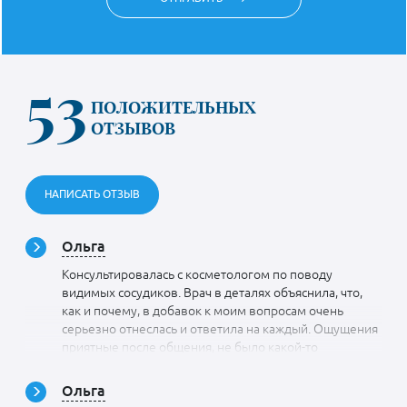
53
ПОЛОЖИТЕЛЬНЫХ
ОТЗЫВОВ
НАПИСАТЬ ОТЗЫВ
Ольга
Консультировалась с косметологом по поводу
видимых сосудиков. Врач в деталях объяснила, что,
как и почему, в добавок к моим вопросам очень
серьезно отнеслась и ответила на каждый. Ощущения
приятные после общения, не было какой-то
напыщенности, пренебрежения, Ольга Дагиевна
простая в общении, доброжелательная, приветливая
Ольга
и видно, что она любимым делом занимается.