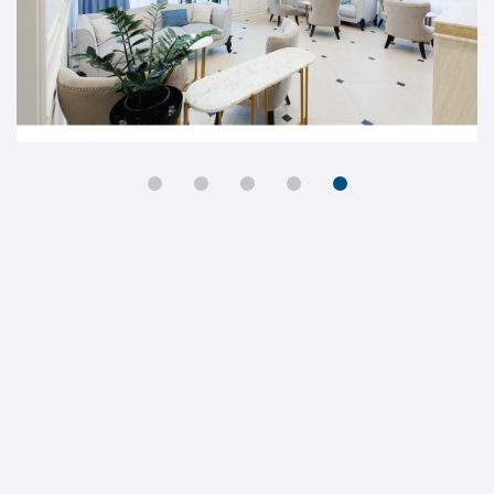
думала, что можно так красиво подправить мой ротик.
Мужу очень понравилось! Таких красивых губок у
меня не было никогда! Уверена – это не последняя
встреча с Ольгой Дагиевной. Огромное Вам
спасибо!!!!