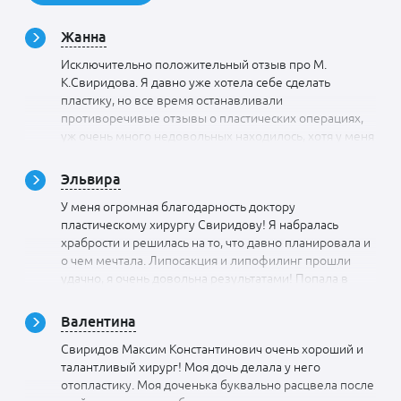
Жанна
Исключительно положительный отзыв про М.
К.Свиридова. Я давно уже хотела себе сделать
пластику, но все время останавливали
противоречивые отзывы о пластических операциях,
уж очень много недовольных находилось, хотя у меня
закрадывалось подозрение, что довольные просто не
пишут об этом в интернете, но все же было
Эльвира
страшновато. В конце концов решилась все-таки и ни
У меня огромная благодарность доктору
на секунду не пожалела. Врача выбрала сама, сходила
пластическому хирургу Свиридову! Я набралась
на консультацию, М. К. Свиридов мне сразу
храбрости и решилась на то, что давно планировала и
понравился, чуткий, внимательный и очень
о чем мечтала. Липосакция и липофилинг прошли
грамотный, так проконсультировал подробно,
удачно, я очень довольна результатами! Попала в
вопросов не осталось. Сама операцию прошла
руки к надежному доктору и хорошую клинику.
успешно. Я очень довольна результатом, так что этому
Отличный профессионал. И проконсультировал в
врачу довериться можно.
Валентина
самом начале, и позаботился обо мне после
Свиридов Максим Константинович очень хороший и
операции. Я особо не распространялась о своих
талантливый хирург! Моя дочь делала у него
действиях среди знакомых, но, воспользовавшись
отопластику. Моя доченька буквально расцвела после
случаем здесь, хочу оставить рекомендацию