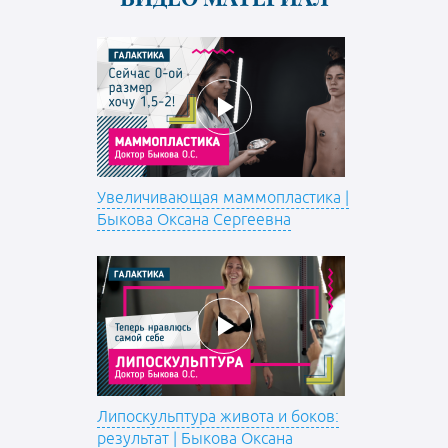
Увеличивающая маммопластика |
Быкова Оксана Сергеевна
Липоскульптура живота и боков:
результат | Быкова Оксана