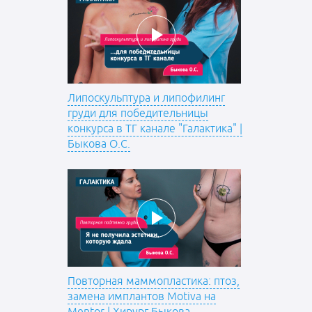
Липоскульптура и липофилинг
груди для победительницы
конкурса в ТГ канале "Галактика" |
Быкова О.С.
Повторная маммопластика: птоз,
замена имплантов Motiva на