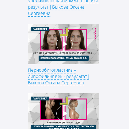
Увеличивающая маммопластика:
результат | Быкова Оксана
Сергеевна
Периорбитопластика +
липофилинг век - результат |
Быкова Оксана Сергеевна