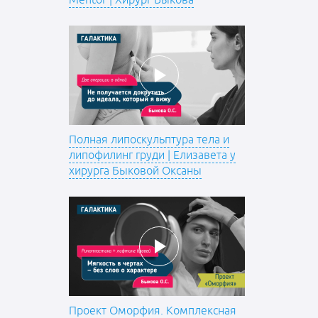
Mentor | Хирург Быкова
Полная липоскульптура тела и
липофилинг груди | Елизавета у
хирурга Быковой Оксаны
Проект Оморфия. Комплексная