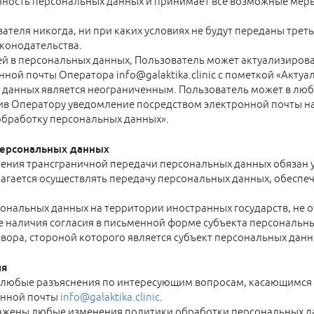
нность персональных данных и принимает все возможные мер
теля никогда, ни при каких условиях не будут переданы треть
конодательства.
ей в персональных данных, Пользователь может актуализиров
нной почты Оператора info@galaktika.clinic с пометкой «Акту
данных является неограниченным. Пользователь может в любо
в Оператору уведомление посредством электронной почты на э
обработку персональных данных».
 персональных данных
ения трансграничной передачи персональных данных обязан уб
гается осуществлять передачу персональных данных, обеспеч
сональных данных на территории иностранных государств, не
ае наличия согласия в письменной форме субъекта персональн
вора, стороной которого является субъект персональных данн
ия
 любые разъяснения по интересующим вопросам, касающимся 
онной почты
info@galaktika.clinic
.
ражены любые изменения политики обработки персональных д