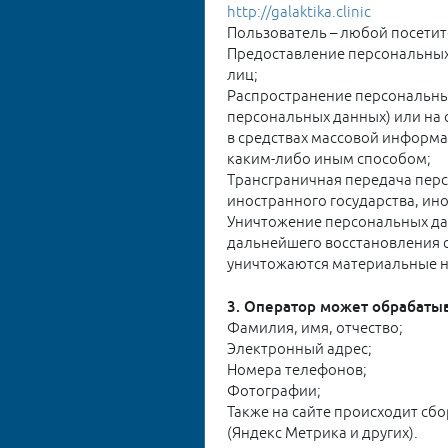
http://galaktika.clinic
Показания и виды
Пользователь – любой посетит
реабилитации
Предоставление персональных
лиц;
Распространение персональны
персональных данных) или на
в средствах массовой информ
каким-либо иным способом;
Трансграничная передача перс
иностранного государства, и
Уничтожение персональных да
дальнейшего восстановления 
уничтожаются материальные н
3. Оператор может обрабаты
Фамилия, имя, отчество;
Электронный адрес;
Номера телефонов;
Фотографии;
Также на сайте происходит сбо
(Яндекс Метрика и других).