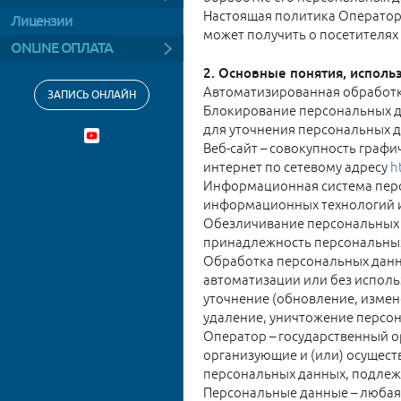
Аппарат для лазерной
Криолиполиз Cocoon
VBeam Perfecta
Подготовка к
косметология
Настоящая политика Оператор
Уколы гиалуроновой
эпиляции
Лицензии
пластической
Как послать жир
кислоты
Лазерная
может получить о посетителях
коррекция фигуры и
операции
Лазер Fotona
ONLINE ОПЛАТА
косметология
уход за телом
Биоревитализация
Аппарат Sciton BBL
2. Основные понятия, исполь
Лазерная эпиляция
перманентный макияж
Уколы Ботокса
Автоматизированная обработк
ЗАПИСЬ ОНЛАЙН
подмышек
Vela Shape III
Блокирование персональных д
Инъекционная
Лазерная эпиляция
Ulthera System
для уточнения персональных д
косметология
бикини
Веб-сайт – совокупность граф
Прессотерапия
Инъекционное
интернет по сетевому адресу
h
Лазерная шлифовка
омоложение SCULPTRA
Sciton BBL
Информационная система перс
рубцов
информационных технологий и 
Лечение гипергидроза
HELEO4
Лазерная эпиляция
Обезличивание персональных 
ботулотоксином
Тhermage CPT Термаж
принадлежность персональных
Микроигольчатый RF-
Обработка персональных данны
лифтинг Morpheus 8
HydraFacial Allegra MD
автоматизации или без исполь
Inmode
Микроигольчатый RF-
уточнение (обновление, измен
лифтинг Morpheus 8
удаление, уничтожение персо
Inmode
Оператор – государственный о
организующие и (или) осущес
Лазер VBeam Perfecta
персональных данных, подлеж
RF-лифтинг
Персональные данные – любая