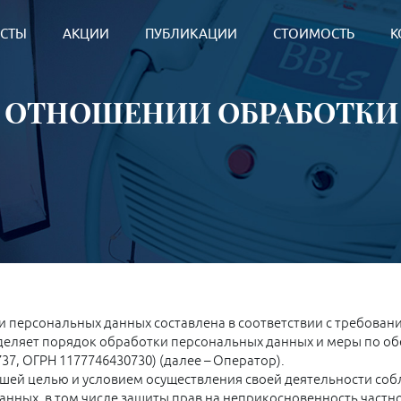
СТЫ
АКЦИИ
ПУБЛИКАЦИИ
СТОИМОСТЬ
К
В ОТНОШЕНИИ ОБРАБОТКИ
 персональных данных составлена в соответствии с требовани
деляет порядок обработки персональных данных и меры по о
7, ОГРН 1177746430730) (далее – Оператор).
шей целью и условием осуществления своей деятельности соб
анных, в том числе защиты прав на неприкосновенность частн