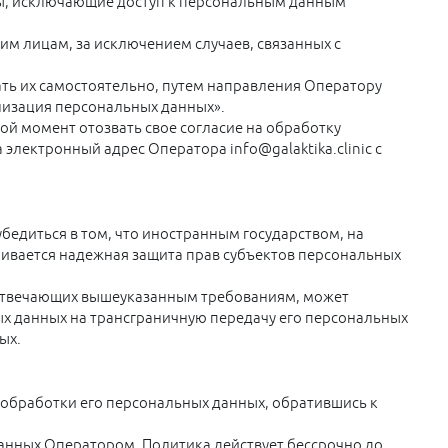
ы, исключающие доступ к персональным данным
им лицам, за исключением случаев, связанных с
ать их самостоятельно, путем направления Оператору
ализация персональных данных».
й момент отозвать свое согласие на обработку
лектронный адрес Оператора info@galaktika.clinic с
едиться в том, что иностранным государством, на
ивается надежная защита прав субъектов персональных
 отвечающих вышеуказанным требованиям, может
ых данных на трансграничную передачу его персональных
ых.
обработки его персональных данных, обратившись к
анных Оператором. Политика действует бессрочно до