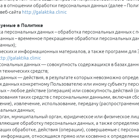
а в отношении обработки персональных данных (далее – Поли
 веб-сайта
http://galaktika.clinic
зуемые в Политике
а персональных данных – обработка персональных данных с 
анных – временное прекращение обработки персональных дан
анных);
ических и информационных материалов, а также программ для Э
ttp://galaktika.clinic
ональных данных — совокупность содержащихся в базах данн
технических средств;
данных — действия, в результате которых невозможно опред
 данных конкретному Пользователю или иному субъекту перс
х – любое действие (операция) или совокупность действий (
зования таких средств с персональными данными, включая сбо
ение), извлечение, использование, передачу (распространение
нальных данных;
рган, муниципальный орган, юридическое или физическое лиц
твляющие обработку персональных данных, а также определяю
ащих обработке, действия (операции), совершаемые с персо
 информация, относящаяся прямо или косвенно к определенн