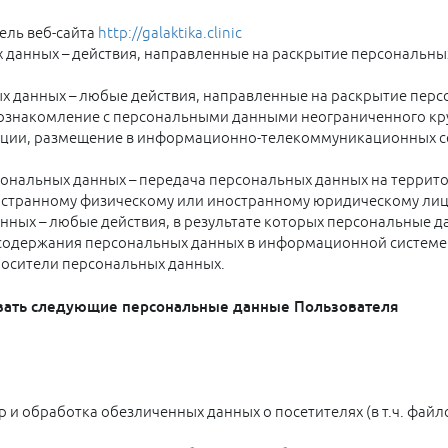
ель веб-сайта
http://galaktika.clinic
 данных – действия, направленные на раскрытие персональны
х данных – любые действия, направленные на раскрытие перс
 ознакомление с персональными данными неограниченного кру
ации, размещение в информационно-телекоммуникационных се
ональных данных – передача персональных данных на террито
ностранному физическому или иностранному юридическому лиц
нных – любые действия, в результате которых персональные 
содержания персональных данных в информационной системе п
осители персональных данных.
вать следующие персональные данные Пользователя
р и обработка обезличенных данных о посетителях (в т.ч. файл