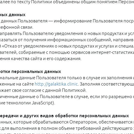
лее по тексту Политики объединены общим понятием Персон
ьных данных
 данных Пользователя — информирование Пользователя поср
лефонной связи.
аправлять Пользователю уведомления о новых продуктах и ус
тказаться от получения информационных сообщений, направив
кой «Отказ от уведомлениях о новых продуктах и услугах и спец
ателей, собираемые с помощью сервисов интернет-статистики
ения качества сайта и его содержания.
ботки персональных данных
альные данные Пользователя только в случае их заполнения 
женные на сайте
http://galaktika.clinic
. Заполняя соответствую
жает свое согласие с данной Политикой.
ченные данные о Пользователе в случае, если это разрешено 
ие технологии JavaScript).
 передачи и других видов обработки персональных данных
анных, которые обрабатываются Оператором, обеспечивается 
х для выполнения в полном объеме требований действующего 