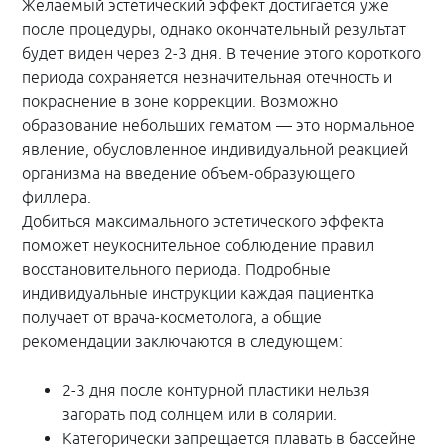
Желаемый эстетический эффект достигается уже
омоложение... Дома я проштудировала интернет,
после процедуры, однако окончательный результат
нашла сайт по теме Фраксель и немного
будет виден через 2-3 дня. В течение этого короткого
засомневалась. Уж больно отзывы были пугающими в
плане болезненности самой процедуры и сложности
периода сохраняется незначительная отечность и
восстановительного периода. Но меня успокоили,
покраснение в зоне коррекции. Возможно
сказав, что после лазера я буду слегка розовой, а на
образование небольших гематом — это нормальное
следующий день – как после перебора с солярием.
явление, обусловленное индивидуальной реакцией
Затем меня намазали толстым слоем
организма на введение объем-образующего
анастезирующего крема, под которым я сидела более
часа. После чего за мной пришла доктор и понеслось...
филлера.
Я легла на кушетку, сложила руки на груди и стала
Добиться максимального эстетического эффекта
ждать боли. Но вместо этого было только
поможет неукоснительное соблюдение правил
покалывание и доктор то и дело спрашивала меня о
восстановительного периода. Подробные
самочувствии. Наконец, спустя минут 10 (мне так
индивидуальные инструкции каждая пациентка
показалось), мне смыли анестетик и намазали лицо
обильно кремом, после чего Ольга Дагиевна
получает от врача-косметолога, а общие
разрешила мне на себя полюбоваться. Первое
рекомендации заключаются в следующем:
впечатление было не очень страшным: я
действительно была лишь слегка розовой. Однако
2-3 дня после контурной пластики нельзя
спустя 15-20 минут цвет все усиливался. И, когда я уже
загорать под солнцем или в солярии.
одевалась домой, из зеркала на меня смотрел...
медный тазик! Домой пришлось ехать на такси. Хоть
Категорически запрещается плавать в бассейне