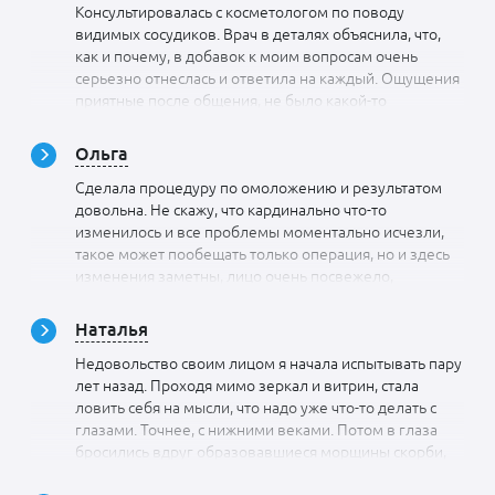
Консультировалась с косметологом по поводу
видимых сосудиков. Врач в деталях объяснила, что,
как и почему, в добавок к моим вопросам очень
серьезно отнеслась и ответила на каждый. Ощущения
приятные после общения, не было какой-то
напыщенности, пренебрежения, Ольга Дагиевна
простая в общении, доброжелательная, приветливая
Ольга
и видно, что она любимым делом занимается.
Сделала процедуру по омоложению и результатом
Спасибо за информативный и интересный прием.
довольна. Не скажу, что кардинально что-то
изменилось и все проблемы моментально исчезли,
такое может пообещать только операция, но и здесь
изменения заметны, лицо очень посвежело,
морщинки разгладились, овал лица стал более четким
и упругость появилась. Раньше кожа какой-то рыхлой
Наталья
казалось, теперь такого ощущения нет, мне очень
Недовольство своим лицом я начала испытывать пару
нравится. Не пожалела, что доверила свое лицо
лет назад. Проходя мимо зеркал и витрин, стала
Ольге Дагиевне. У нее умелые ручки и доскональное
ловить себя на мысли, что надо уже что-то делать с
знание косметологии
глазами. Точнее, с нижними веками. Потом в глаза
бросились вдруг образовавшиеся морщины скорби,
опустившиеся щечки и поплывший овал лица. Я