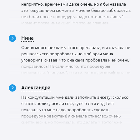
неприятно, временами даже очень, но я бы назвала
это "ощущением момента" - очень быстро забывается,
нет боли после процедуры, надо потерпеть лишь 1
момент после инъекции! Но это не главная
особенность этого препарата! Я РЕАЛЬНО увидела
посветление под глазами! Кожа стала свежее, но этот
Нина
эффект и после других биоревитализантов был, а вот
Очень много рекламы этого препарата, и я сначала не
чтобы та - сразу и видимый результат! Впервые и
решалась его попробовать, но мой врач меня
очень-очень рада, что решилась попробовать!
уговорила, сказав, что она сама пробовала и ей очень
понравилось! Писали много, что процедуры
неприятная, "щипучая", но я сильного дискомфорта не
ощутила. да, было неприятно, но все терпимо. Насчет
эффекта - вижу! Нравится! Заметно лучше других
Александра
препаратов, но я полное мнение сформирую после
На консультации мне дали заполнить анкету: сколько
полного курса. Пока довольна.
я сплю, пользуюсь ли спф, гуляю ли я и тд Тест
показал, что мне надо попробовать сделать
процедуру новакутан)) я сначала отнеслась очень
скептически, но понимала, что делать "что-то" уже
пора, поэтому согласилась! на данный момент я
сделала уже 2 процедуры и отмечаю, что стала