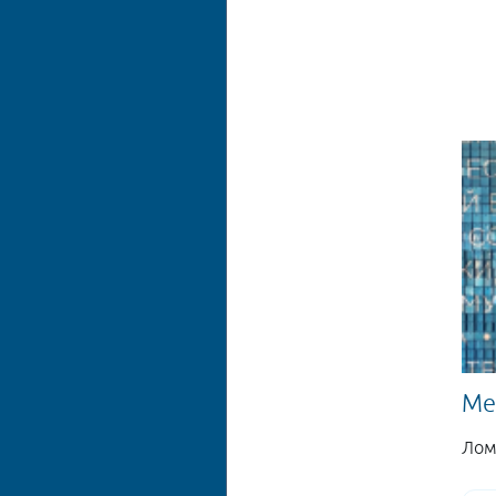
Ме
Лом