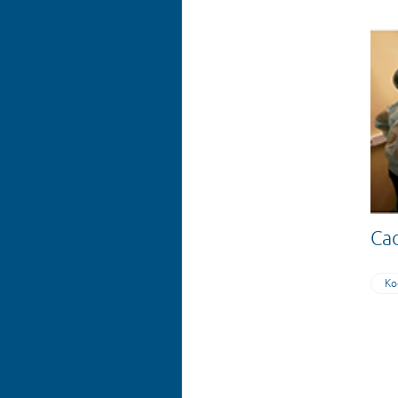
Показания и виды
реабилитации
Ca
Ко