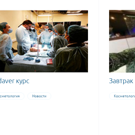
daver курс
Завтрак 
сметология
Новости
Косметолог