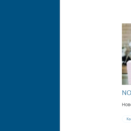
NO
Нов
Ко