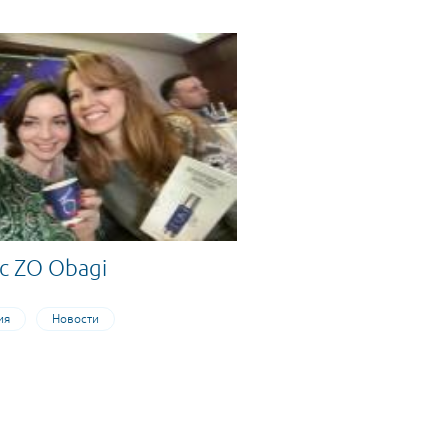
с ZO Obagi
ия
Новости