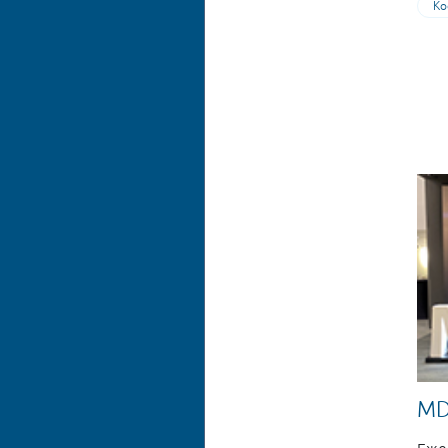
Ко
MD