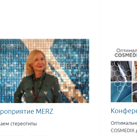
Конфере
роприятие MERZ
Оптимальн
аем стереотипы
COSMEDIX д