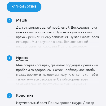
НАПИСАТЬ ОТЗЫВ
Маша
Долго маялись с одной проблемой. Досиделись пока
уже не стало сил терпеть. Ну и наткнулись на этого
врача и решили к нему записаться. Ну что сказать врач
есть врач. Мы получили в разы больше важной
информации чем ожидали. Поэтому доктором
довольны, квалифицированно, по оплате, всё
оговорили. Избыточного ничего не навязывали.
Ирина
Импонировало, что выбор оставался за нами.
Мне понравился врач, грамотно подходит к решению
проблем со здоровьем. Самое необходимое, чтобы
между врачом и человеком получился контакт, чтобы
ты мог ему все рассказать. С этой стороны врач
замечательный! Просто самые лучшие у меня
впечатления от него. По-настоящему воспитанный
человек, оказался на нужной стезе, работает по зову
Кристина
сердца, мне приятно с ним контактировать. Я очень
Изумительный врач. Прием прошел на ура. Доктор
рекомендую этого доктора. Так как нам выписали